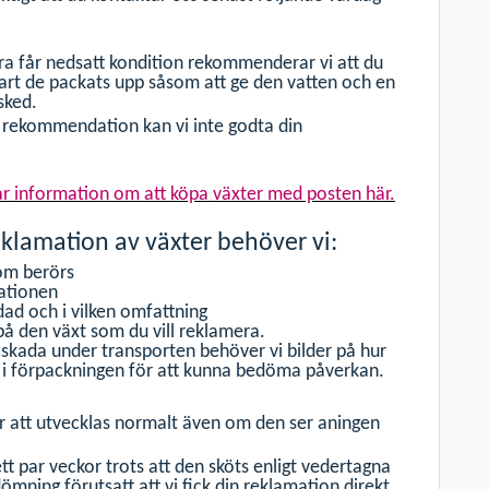
era får nedsatt kondition rekommenderar vi att du
art de packats upp såsom att ge den vatten och en
esked.
 rekommendation kan vi inte godta din
år information om att köpa växter med posten här.
eklamation av växter behöver vi:
som berörs
mationen
dad och i vilken omfattning
 på den växt som du vill reklamera.
skada under transporten behöver vi bilder på hur
 i förpackningen för att kunna bedöma påverkan.
 att utvecklas normalt även om den ser aningen
 ett par veckor trots att den sköts enligt vedertagna
ning förutsatt att vi fick din reklamation direkt