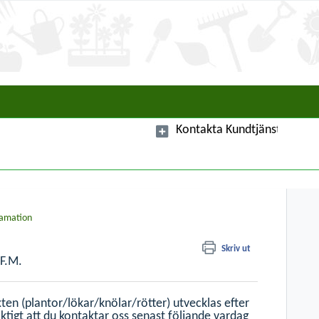
lamation
Skriv ut
 F.M.
xten (plantor/lökar/knölar/rötter) utvecklas efter
iktigt att du kontaktar oss senast följande vardag