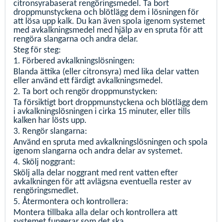
citronsyrabaserat rengöringsmedel. Ta bort
droppmunstyckena och blötlägg dem i lösningen för
att lösa upp kalk. Du kan även spola igenom systemet
med avkalkningsmedel med hjälp av en spruta för att
rengöra slangarna och andra delar.
Steg för steg:
1. Förbered avkalkningslösningen:
Blanda ättika (eller citronsyra) med lika delar vatten
eller använd ett färdigt avkalkningsmedel.
2. Ta bort och rengör droppmunstycken:
Ta försiktigt bort droppmunstyckena och blötlägg dem
i avkalkningslösningen i cirka 15 minuter, eller tills
kalken har lösts upp.
3. Rengör slangarna:
Använd en spruta med avkalkningslösningen och spola
igenom slangarna och andra delar av systemet.
4. Skölj noggrant:
Skölj alla delar noggrant med rent vatten efter
avkalkningen för att avlägsna eventuella rester av
rengöringsmedlet.
5. Återmontera och kontrollera:
Montera tillbaka alla delar och kontrollera att
systemet fungerar som det ska.